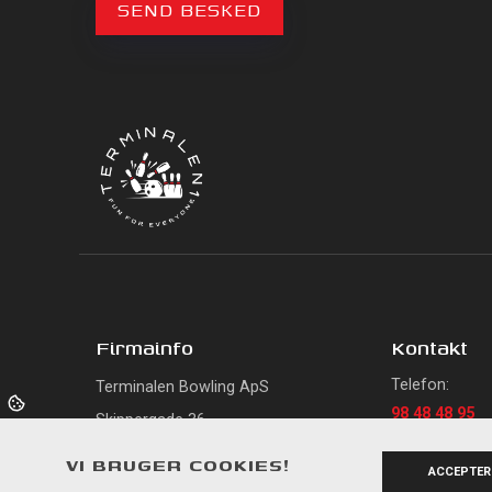
Firmainfo
Kontakt
Telefon:
Terminalen Bowling ApS
98 48 48 95
Skippergade 36,
Email:
9900 Frederikshavn
VI BRUGER COOKIES!
info@termin
ACCEPTER