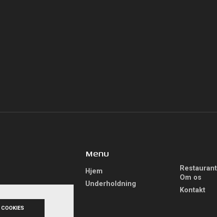
Menu
Restauran
Hjem
Om os
Underholdning
Kontakt
alen1.dk
 COOKIES