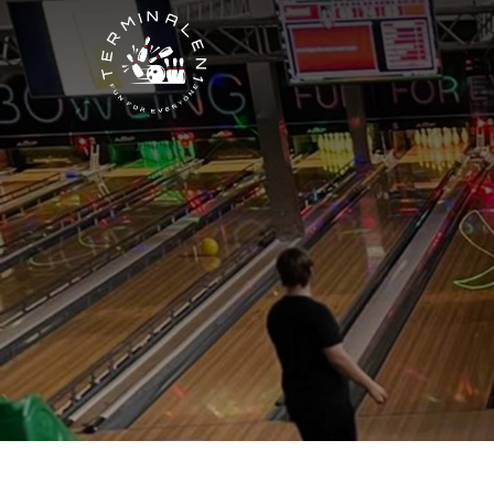
Gå
til
hovedindhold