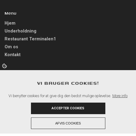
Menu
Hjem
Underholdning
Restaurant Terminalen1
Om os
Kontakt
Åbningstider
VI BRUGER COOKIES!
Man-Tors: 14.00 - 22.00
Fredag: 12.00 - 24.00
Vi benytter cookies for at give dig den bedst mulige oplevelse.
More info
Lørdag: 12.00 - 24.00
Søndag: 14.00 - 18.00
ACCEPTER COOKIES
+
AFVIS COOKIES
Copyright © 2026 - Terminalen Bowling ApS
, CVR 42238007